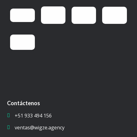
Contáctenos
+51 933 494 156
ventas@wigze.agency